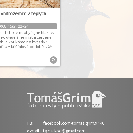
vnitrozemím v teplých
008, 15(2): 22–24
i. Ticho je neobyčejně hlasité.
ny, otevíráme místní červené
abi a koukáme na hvězdy.“
óďou v křišťálové podobě… 😉
»
FB:
facebook.com/tomas.grim.9440
e-mail:
tg.cuckoo@gmail.com