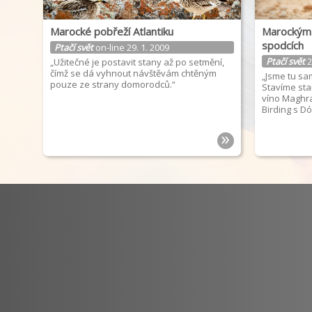
Marocké pobřeží Atlantiku
Marockým 
spodcích
Ptačí svět
on-line 29. 1. 2009
Ptačí svět
2
„Užitečné je postavit stany až po setmění,
čímž se dá vyhnout návštěvám chtěným
„Jsme tu sam
pouze ze strany domorodců.“
Stavíme sta
víno Maghr
Birding s D
»