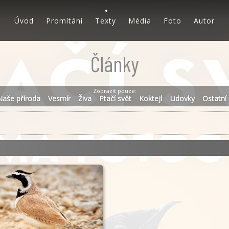
Úvod
Promítání
Texty
Média
Foto
Autor
Články
Zobrazit pouze:
Naše příroda
Vesmír
Živa
Ptačí svět
Koktejl
Lidovky
Ostatní