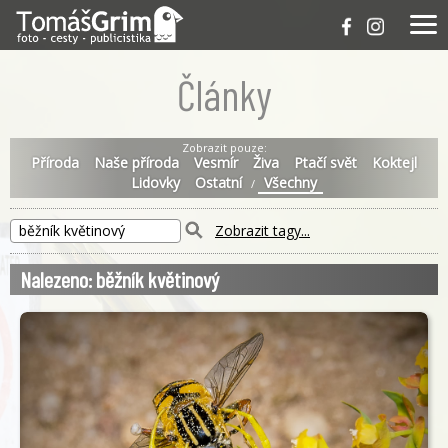
Články
Zobrazit pouze:
Příroda
Naše příroda
Vesmír
Živa
Ptačí svět
Koktejl
Lidovky
Ostatní
Všechny
/
Zobrazit tagy...
Nalezeno: běžník květinový