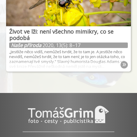
Život ve lži: není všechno mimikry, co se
podobá
Naše příroda
2020, 13(5): 8–17
„Jestliže něco vidíš, nemůžeš tvrdit, že to tam je. A jestliže něco
nevidíš, nemůžeš tvrdit, že to tam není; je to jen otázka toho, co
»
zaznamenají tvé smysly.“ Slavný humorista Douglas Adams ve
své knize Převážně neškodná neměl jistě na mysli...