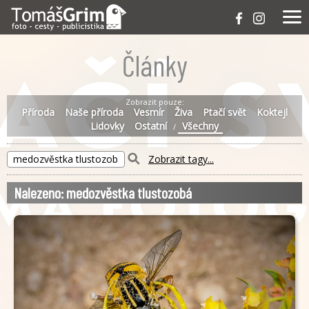
Články
Zobrazit pouze:
Příroda
Naše příroda
Vesmír
Živa
Ptačí svět
Koktejl
Lidovky
Ostatní
Všechny
/
Zobrazit tagy...
Nalezeno: medozvěstka tlustozobá