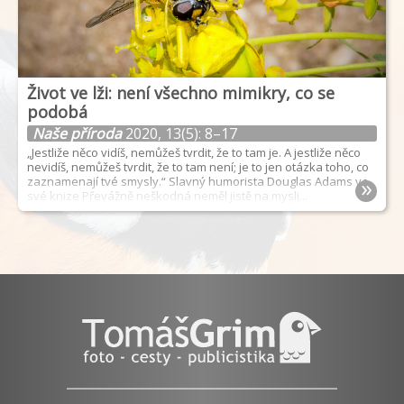
Život ve lži: není všechno mimikry, co se
podobá
Naše příroda
2020, 13(5): 8–17
„Jestliže něco vidíš, nemůžeš tvrdit, že to tam je. A jestliže něco
nevidíš, nemůžeš tvrdit, že to tam není; je to jen otázka toho, co
»
zaznamenají tvé smysly.“ Slavný humorista Douglas Adams ve
své knize Převážně neškodná neměl jistě na mysli...