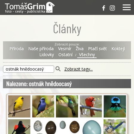
Články
Zobrazit pouze:
Příroda
Naše příroda
Vesmír
Živa
Ptačí svět
Koktejl
Lidovky
Ostatní
Všechny
/
Zobrazit tagy...
Nalezeno: ostnák hnědoocasý