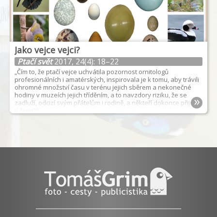
Jako vejce vejci?
Ptačí svět
2017, 24(4): 18–22
„Čím to, že ptačí vejce uchvátila pozornost ornitologů
profesionálních i amatérských, inspirovala je k tomu, aby trávili
ohromné množství času v terénu jejich sběrem a nekonečné
hodiny v muzeích jejich tříděním, a to navzdory riziku, že se
»
zadluží, odcizí svým přátelům i rodině, a někteří dokonce přijdou
o život?“