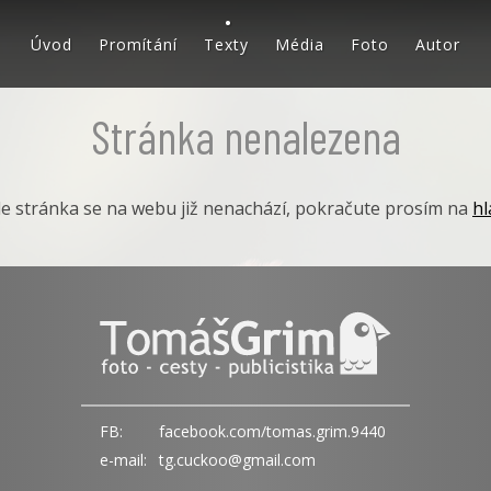
Úvod
Promítání
Texty
Média
Foto
Autor
Stránka nenalezena
le stránka se na webu již nenachází, pokračute prosím na
hl
FB:
facebook.com/tomas.grim.9440
e-mail:
tg.cuckoo@gmail.com