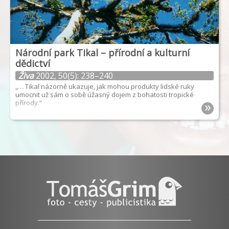
Národní park Tikal – přírodní a kulturní
dědictví
Živa
2002, 50(5): 238–240
„… Tikal názorně ukazuje, jak mohou produkty lidské ruky
umocnit už sám o sobě úžasný dojem z bohatosti tropické
»
přírody.“