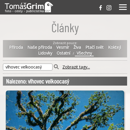
Články
Zobrazit pouze:
Příroda
Naše příroda
Vesmír
Živa
Ptačí svět
Koktejl
Lidovky
Ostatní
Všechny
/
Zobrazit tagy...
Nalezeno: vlhovec velkoocasý