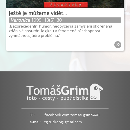
Ještě je můžeme vidět...
Veronica
1999, 13(5): 30
„Bezprecedentní humor, neobyčejná zamyšlení okořeněná
zdánlivě absurdní logikou a fenomenální schopnost
vyhmátnout jádro problému.“
»
FB:
facebook.com/tomas.grim.9440
e-mail:
tg.cuckoo@gmail.com