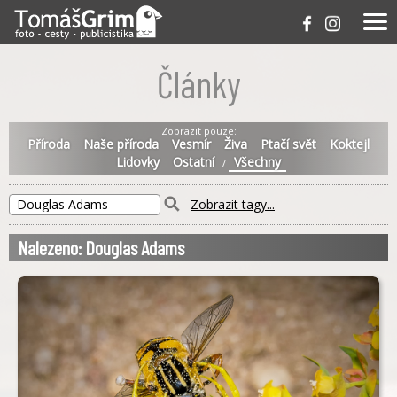
Články
Zobrazit pouze:
Příroda
Naše příroda
Vesmír
Živa
Ptačí svět
Koktejl
Lidovky
Ostatní
Všechny
/
Zobrazit tagy...
Nalezeno: Douglas Adams