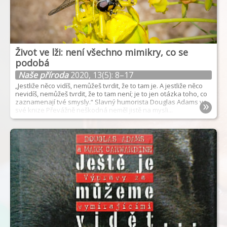
Život ve lži: není všechno mimikry, co se
podobá
Naše příroda
2020, 13(5): 8–17
„Jestliže něco vidíš, nemůžeš tvrdit, že to tam je. A jestliže něco
nevidíš, nemůžeš tvrdit, že to tam není; je to jen otázka toho, co
»
zaznamenají tvé smysly.“ Slavný humorista Douglas Adams ve
své knize Převážně neškodná neměl jistě na mysli...