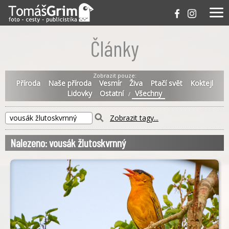
Články
Zobrazit pouze:
Příroda
Naše příroda
Vesmír
Živa
Ptačí svět
Koktejl
Lidovky
Ostatní
Všechny
/
Zobrazit tagy...
Nalezeno: vousák žlutoskvrnný