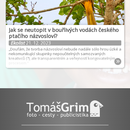
Jak se neutopit v bouřlivých vodách českého
ptačího názvosloví?
Ekolist
21. 12. 2023
„Doufám, že tvorba názvosloví nebude nadále sólo hrou úzké a
nekomunikující skupinky nepoučitelných samozvaných
»
kreativců (?), ale transparentním a veřejností korigovatelným
procesem.“